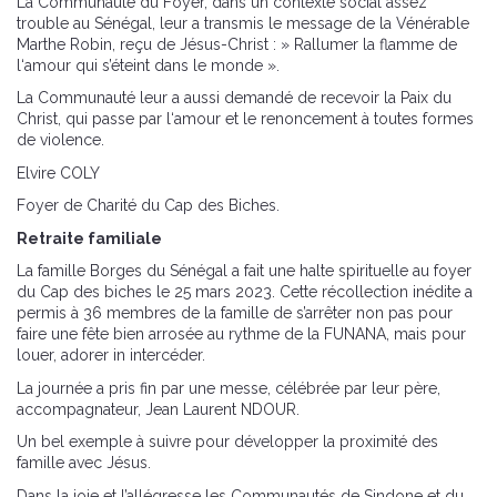
La Communauté du Foyer, dans un contexte social assez
trouble au Sénégal, leur a transmis le message de la Vénérable
Marthe Robin, reçu de Jésus-Christ : » Rallumer la flamme de
l‘amour qui s’éteint dans le monde ».
La Communauté leur a aussi demandé de recevoir la Paix du
Christ, qui passe par l‘amour et le renoncement à toutes formes
de violence.
Elvire COLY
Foyer de Charité du Cap des Biches.
Retraite familiale
La famille Borges du Sénégal a fait une halte spirituelle au foyer
du Cap des biches le 25 mars 2023. Cette récollection inédite a
permis à 36 membres de la famille de s’arrêter non pas pour
faire une fête bien arrosée au rythme de la FUNANA, mais pour
louer, adorer in intercéder.
La journée a pris fin par une messe, célébrée par leur père,
accompagnateur, Jean Laurent NDOUR.
Un bel exemple à suivre pour développer la proximité des
famille avec Jésus.
Dans la joie et l’allégresse les Communautés de Sindone et du