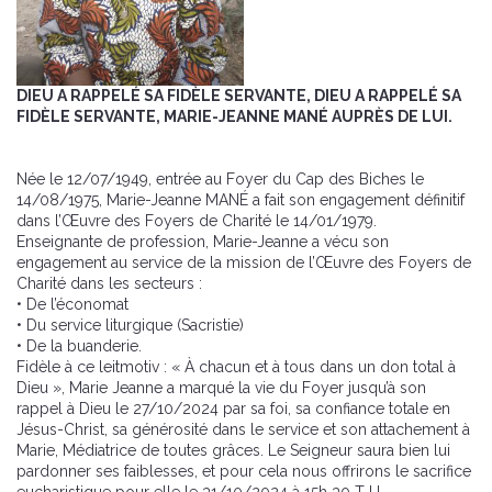
DIEU A RAPPELÉ SA FIDÈLE SERVANTE, DIEU A RAPPELÉ SA
FIDÈLE SERVANTE, MARIE-JEANNE MANÉ AUPRÈS DE LUI.
Née le 12/07/1949, entrée au Foyer du Cap des Biches le
14/08/1975, Marie-Jeanne MANÉ a fait son engagement définitif
dans l’Œuvre des Foyers de Charité le 14/01/1979.
Enseignante de profession, Marie-Jeanne a vécu son
engagement au service de la mission de l’Œuvre des Foyers de
Charité dans les secteurs :
• De l’économat
• Du service liturgique (Sacristie)
• De la buanderie.
Fidèle à ce leitmotiv : « À chacun et à tous dans un don total à
Dieu », Marie Jeanne a marqué la vie du Foyer jusqu’à son
rappel à Dieu le 27/10/2024 par sa foi, sa confiance totale en
Jésus-Christ, sa générosité dans le service et son attachement à
Marie, Médiatrice de toutes grâces. Le Seigneur saura bien lui
pardonner ses faiblesses, et pour cela nous offrirons le sacrifice