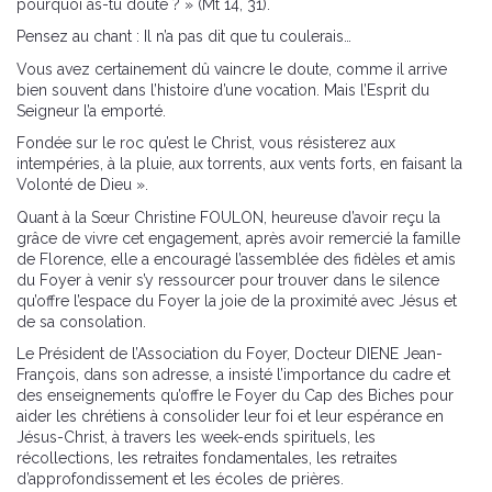
pourquoi as-tu douté ? » (Mt 14, 31).
Pensez au chant : Il n’a pas dit que tu coulerais…
Vous avez certainement dû vaincre le doute, comme il arrive
bien souvent dans l’histoire d’une vocation. Mais l’Esprit du
Seigneur l’a emporté.
Fondée sur le roc qu’est le Christ, vous résisterez aux
intempéries, à la pluie, aux torrents, aux vents forts, en faisant la
Volonté de Dieu ».
Quant à la Sœur Christine FOULON, heureuse d’avoir reçu la
grâce de vivre cet engagement, après avoir remercié la famille
de Florence, elle a encouragé l’assemblée des fidèles et amis
du Foyer à venir s’y ressourcer pour trouver dans le silence
qu’offre l’espace du Foyer la joie de la proximité avec Jésus et
de sa consolation.
Le Président de l’Association du Foyer, Docteur DIENE Jean-
François, dans son adresse, a insisté l’importance du cadre et
des enseignements qu’offre le Foyer du Cap des Biches pour
aider les chrétiens à consolider leur foi et leur espérance en
Jésus-Christ, à travers les week-ends spirituels, les
récollections, les retraites fondamentales, les retraites
d’approfondissement et les écoles de prières.