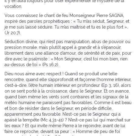
il y en aura toujours pour oser expérimenter le mystère de la
vocation.
Vous connaissez le chant de feu Monseigneur Pierre SAGNA,
inspiré des paroles prophétiques : « Tu m’as séduit, Seigneur, et
je me suis laissé séduire. Tu m’as maîtrisé et tu es le plus fort ».
(Jr 20,7).
Séduction divine, qui n’est pas manipulation, abus de pouvoir ou
pression morale, mais plutôt appel à grandir et à s’épanouir,
librement dans une alliance d’amour, de sérénité et de paix, pour
dire avec le psalmiste : « Mon Seigneur, c’est toi mon bien, rien
au-dessus de toi » (Ps 16,2).
Dieu nous aime avec respect ! Quand se produit une telle
rencontre, quand elle s’approfondit et façonne l’homme intérieur,
c’est-à-dire, l’être humain intérieur en profondeur (Ep 3, 16), alors
on se sent porté à la croissance, dans le Seigneur. Et on avance,
quand bien même les vents sont contraires et les signaux de la
météo humaine ne paraissent pas favorables. Comme il est beau
et bon de résister dans le Seigneur, en période difficile,
apparemment peu favorable. N’est-ce pas le Seigneur qui a
apaisé la tempête (Mc 4,31-41) ? N’est-ce pas lui qui marchait sur
les eaux ? Et qui invite même Pierre à le rejoindre, avant de lui
faire ce reproche, devant sa peur : « Homme de peu de foi