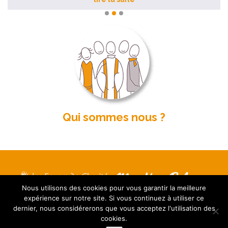
Qui sommes nous ?
Nous utilisons des cookies pour vous garantir la meilleure
Mentions légales
expérience sur notre site. Si vous continuez à utiliser ce
Contact
dernier, nous considérerons que vous acceptez l'utilisation des
Plan du site
cookies.
FAQ