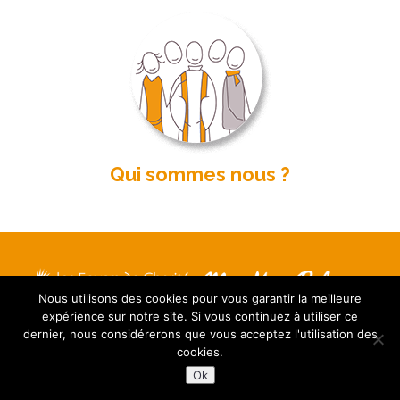
Qui sommes nous ?
Nous utilisons des cookies pour vous garantir la meilleure
Mentions légales
expérience sur notre site. Si vous continuez à utiliser ce
Contact
dernier, nous considérerons que vous acceptez l'utilisation des
Plan du site
cookies.
FAQ
Ok