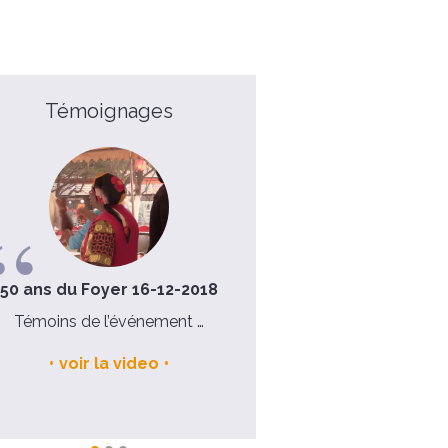
Témoignages
50 ans du Foyer 16-12-2018
Stéphanie
Témoins de l’événement …
J’ai découvert que la foi, ce 
pas simplement un ensem
voir la video
d’idées, mais qu’elle s’enracin
lire la suite