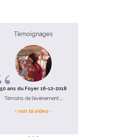
Témoignages
50 ans du Foyer 16-12-2018
Maurille, 42 ans
Témoins de l’événement …
Je ne m’attendais pas à une 
expérience !
voir la video
voir la video