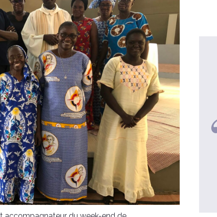
Maurille, 42 ans
Je ne m’attendais pas à une telle
expérience !
voir la video
 et accompagnateur du week-end de