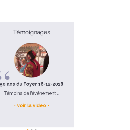
Témoignages
50 ans du Foyer 16-12-2018
Stéphanie
Témoins de l’événement …
J’ai découvert que la foi, ce 
pas simplement un ensem
voir la video
d’idées, mais qu’elle s’enracin
lire la suite