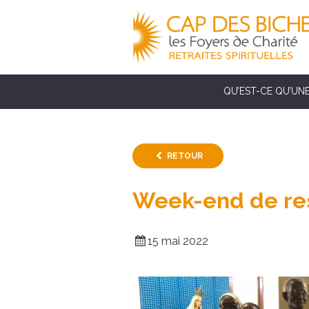
QU’EST-CE QU’UNE
RETOUR
Week-end de res
15 mai 2022